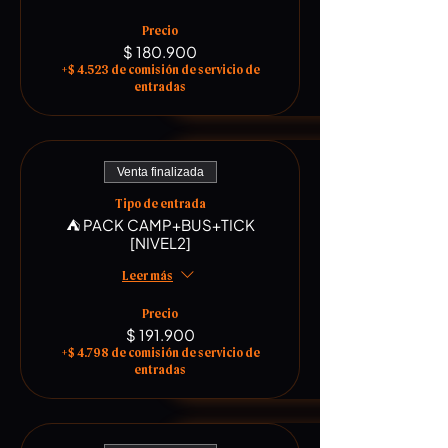
Precio
$ 180.900
+$ 4.523 de comisión de servicio de
entradas
Venta finalizada
Tipo de entrada
⛺️ PACK CAMP+BUS+TICK
[NIVEL2]
Leer más
Precio
$ 191.900
+$ 4.798 de comisión de servicio de
entradas