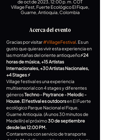
de oct de 2023, 12:00 p. m. COT
Village Fest, Fuerte Ecológico El Fique,
Guarne, Antioquia, Colombia
Acerca del evento
Gracias por visitar 
#VillageFestival
. Es un 
gusto que quieras vivir esta experiencia en 
las montañas del oriente antioqueño
⚡️24 
horas de música, +15 Artistas 
Internacionales, +30 Artistas Nacionales, 
+4 Stages ⚡️
Village festival es una experiencia 
multisensorial con 4 stages y diferentes 
géneros
 Techno - Psytrance - Melodic - 
House.
El festival es outdoors
 en El Fuerte 
ecológico Parque Nacional el Fique, 
Guarne Antioquia. (A unos 30 minutos de 
Medellín) el próximo 
30 de septiembre 
desde las 12:00 PM.
Contaremos con servicio de transporte 