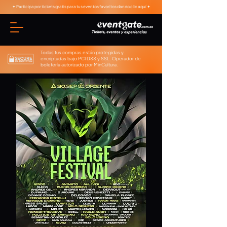
✦ Participa por tickets gratis para tus eventos favoritos dando clic aquí ✦
Todas tus compras están protegidas y
encriptadas bajo PCI DSS y SSL. Operador de
boletería autorizado por MinCultura.