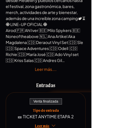
desde Medellín y pueblos cercanos hasta 
el festival, zona gastronómica, bares, 
merch, actividades de arte y bienestar, 
además de una increíble zona camping🏕⏳ 
🧿 LINE-UP OFICIAL 🧿
Airod 🇫🇷 Ahl Iver 🇧🇪 Milo Spykers 🇧🇪 
Noneoftheabove 🇳🇱 Ana Artikel Aka 
Magdalena 🇨🇴 Deraout Vinyl Set 🇨🇴 Sïe 
🇨🇴 Space Adventures 🇨🇴 Odell  🇨🇴 
Richie 🇨🇴 María José 🇨🇴 Ado Vinyl set 
🇨🇴 Kriss Salas 🇨🇴 Andres Gil…
Leer más....
Entradas
Venta finalizada
Tipo de entrada
🎫 TICKET ANYTIME ETAPA 2
Leer más