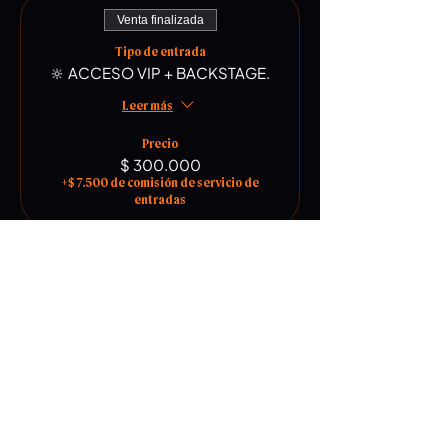
Venta finalizada
Tipo de entrada
🔆 ACCESO VIP + BACKSTAGE.
Leer más
Precio
$ 300.000
+$ 7.500 de comisión de servicio de
entradas
Venta finalizada
Tipo de entrada
TOUR BUS 🚌
Precio
$ 30.000
+$ 750 de comisión de servicio de
entradas