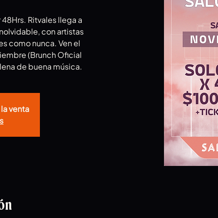
8Hrs. Ritvales llega a
olvidable, con artistas
tes como nunca. Ven el
iembre (Brunch Oficial
 llena de buena música.
 la venta
s
ión