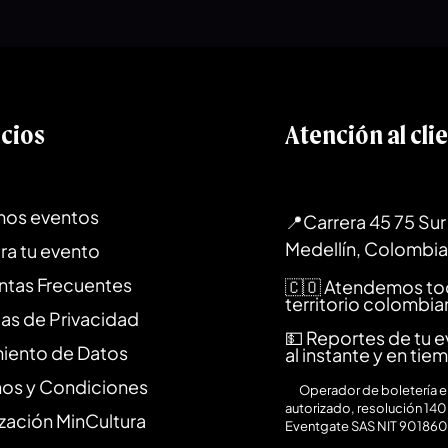
icios
Atención al cli
mos eventos
📍Carrera 45 75 Sur 
Medellín, Colombia
ra tu evento
ntas Frecuentes
🇨🇴 Atendemos to
territorio colombi
cas de Privacidad
💵 Reportes de tu 
miento de Datos
al instante y en tie
nos y Condiciones
⚙️
Operador de boletería en
autorizado, resolución 140
zación MinCultura
Eventgate SAS NIT 90186