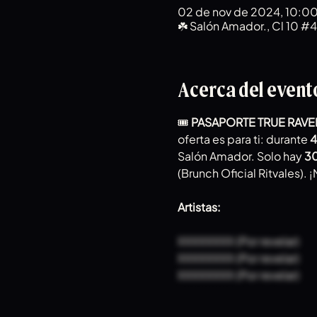
02 de nov de 2024, 10:00 
☘️ Salón Amador., Cl 10 #
Acerca del event
🎟️ 
PASAPORTE TRUE RAVE
oferta es para ti: durante 
4
Salón Amador. Solo hay 
30
(Brunch Oficial Ritvales). 
Artistas: 
XXXXXXXX (Por revelar)
XXXXXXXX (Por revelar)
XXXXXXXX (Por revelar)