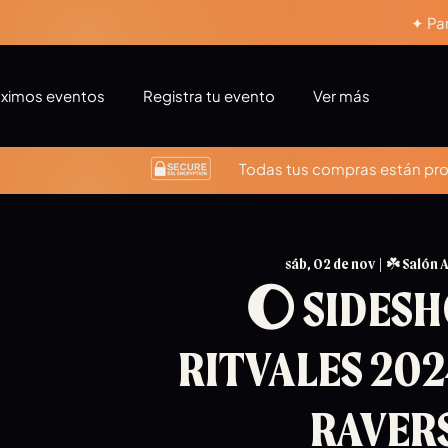
✦ Par
óximos eventos
Registra tu evento
Ver más
Todas tus compras están prot
sáb, 02 de nov
  |  
☘️ Salón 
🌔 SIDES
RITVALES 202
RAVERS