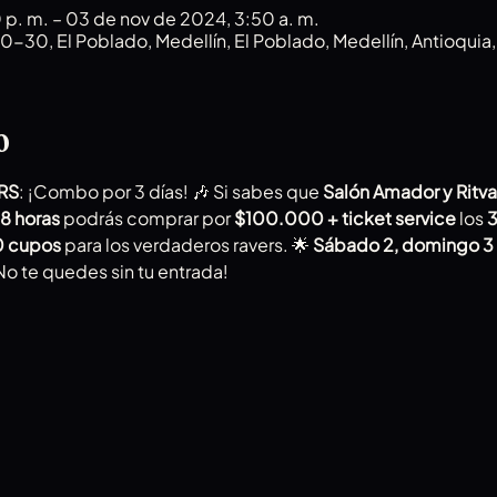
p. m. – 03 de nov de 2024, 3:50 a. m.
40-30, El Poblado, Medellín, El Poblado, Medellín, Antioqui
o
RS
: ¡Combo por 3 días! 🎶 Si sabes que 
Salón Amador y Ritva
8 horas
 podrás comprar por 
$100.000 + ticket service
 los 
3
 cupos
 para los verdaderos ravers. 🌟 
Sábado 2, domingo 3 
¡No te quedes sin tu entrada!