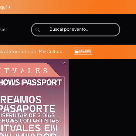
aquí ✦
niciar sesión
ía autorizado por MinCultura.