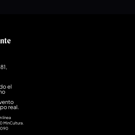
ente
81,
do el
ano
evento
mpo real.
 línea
0 MinCultura.
0090