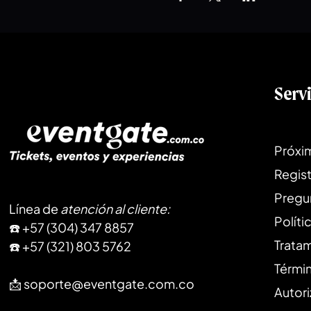
Serv
Próxi
Regist
Pregu
Línea de
atención al cliente
:
Políti
​☎️ +57 (304) 347 8857
Trata
☎️ +57 (321) 803 5762
Térmi
📩
soporte@eventgate.com.co
Autori