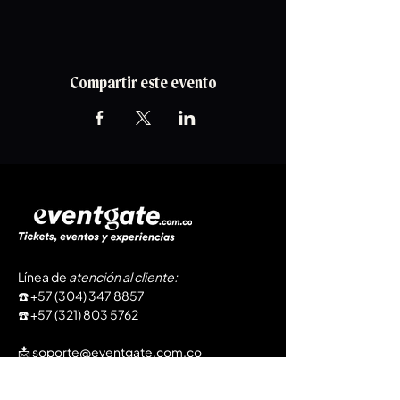
Compartir este evento
Línea de
atención al cliente
:
​☎️
+57 (304) 347 8857
☎️
+57 (321) 803 5762
📩
soporte@eventgate.com.co