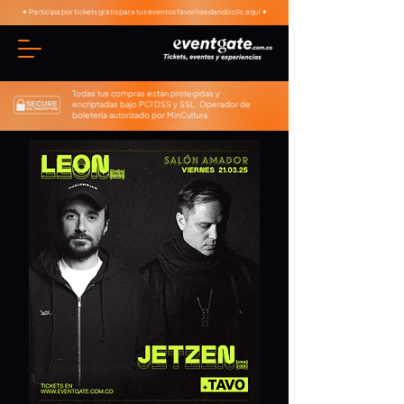
✦ Participa por tickets gratis para tus eventos favoritos dando clic aquí ✦
Todas tus compras están protegidas y
encriptadas bajo PCI DSS y SSL. Operador de
boletería autorizado por MinCultura.