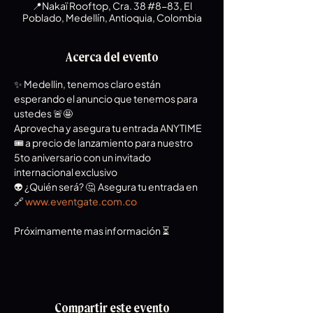
📍Nakaï Rooftop, Cra. 38 #8-83, El
Poblado, Medellín, Antioquia, Colombia
Acerca del evento
✨ Medellin, tenemos claro están 
esperando el anuncio que tenemos para 
ustedes 🚨🤩  
Aprovecha y asegura tu entrada ANYTIME 
🎟️ a precio de lanzamiento para nuestro 
5to aniversario con un invitado 
internacional exclusivo 
👽 ¿Quién será? 🤔  Asegura tu entrada en 
🔗 
www.eventgate.com.co
Próximamente mas información ⏳
Compartir este evento