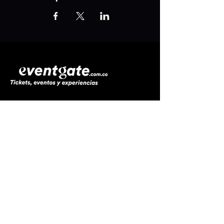
Línea de
atención al cliente
:
​☎️
+57 (304) 347 8857
☎️
+57 (321) 803 5762
📩
soporte@eventgate.com.co
Servicios
Próximos eventos
Registra tu evento