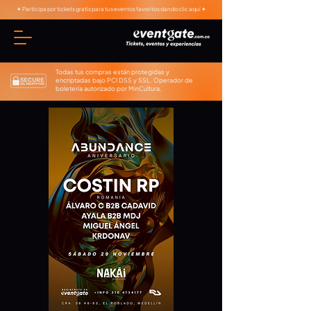
✦ Participa por tickets gratis para tus eventos favoritos dando clic aquí ✦
Todas tus compras están protegidas y
encriptadas bajo PCI DSS y SSL. Operador de
boletería autorizado por MinCultura.