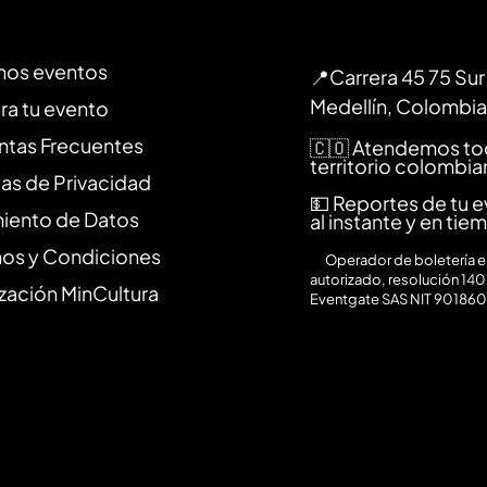
mos eventos
📍Carrera 45 75 Sur 
Medellín, Colombia
ra tu evento
ntas Frecuentes
🇨🇴 Atendemos to
territorio colombi
cas de Privacidad
💵 Reportes de tu 
miento de Datos
al instante y en tie
nos y Condiciones
⚙️
Operador de boletería en
autorizado, resolución 140
zación MinCultura
Eventgate SAS NIT 90186