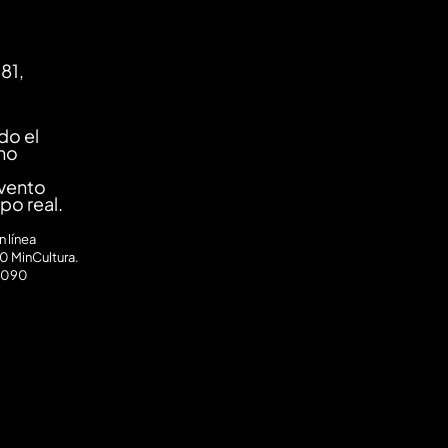
81,
do el
ano
evento
mpo real.
 línea
0 MinCultura.
0090