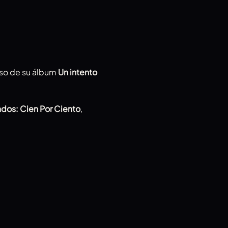
aso de su álbum
 Un intento 
dos: Cien Por Ciento
, 