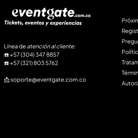
Próxi
Regist
Pregu
Línea de
atención al cliente
:
Políti
​☎️ +57 (304) 347 8857
Trata
☎️ +57 (321) 803 5762
Térmi
📩
soporte@eventgate.com.co
Autori