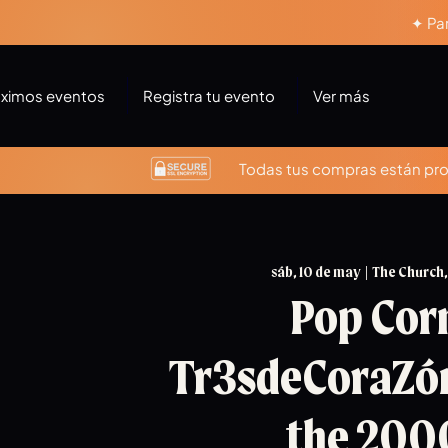
✦ Par
óximos eventos
Registra tu evento
Ver más
Todas tus compras están prot
sáb, 10 de may
  |  
The Church,
Pop Cor
Tr3sdeCoraZón
the 200