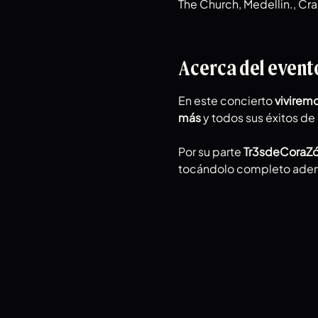
The Church, Medellin., Cr
Acerca del event
En este concierto 
viviremo
más 
y todos sus éxitos d
Por su parte 
Tr3sdeCoraZón
tocándolo completo ade