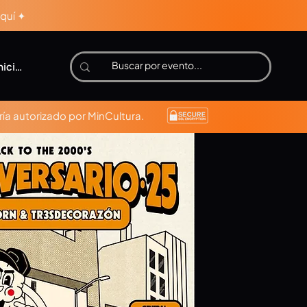
aquí ✦
niciar sesión
ía autorizado por MinCultura.