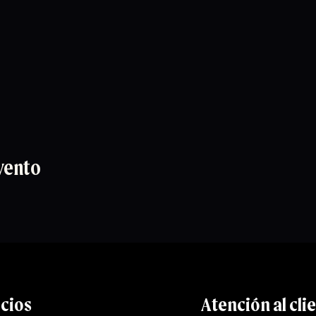
vento
icios
Atención al cli