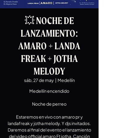
💥 NOCHE DE
LANZAMIENTO:
AMARO + LANDA
FREAK + JOTHA
MELODY
sáb, 27 de may
  |  
Medellín
Medellín encendido
Noche de perreo
Estaremos en vivo con amaro pr y
landafreak y jotha melody. Y djs invitados.
Daremos al final del evento el lanzamiento
del video official amaro Ft jotha. Canción