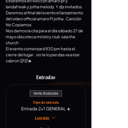
Estaremos en vivo con amaro pr y 
landafreak y jotha melody. Y djs invitados. 
Daremos al final del evento el lanzamiento 
del video official amaro Ft jotha.  Canción 
No Copiamos 
Nos damos la cita para el día sábado 27 de 
mayo discoteca ministry club  sala the 
church
El evento comenzará 830 pm hasta el 
cierre del lugar ..no te lo pierdas va estar 
cabron 🥵🥵🔥
Entradas
Venta finalizada
Tipo de entrada
Entrada 2x1 GENERAL ☀️
Leer más