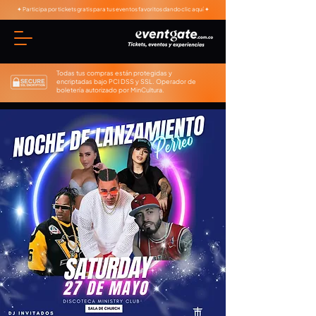
✦ Participa por tickets gratis para tus eventos favoritos dando clic aquí ✦
Todas tus compras están protegidas y
encriptadas bajo PCI DSS y SSL. Operador de
boletería autorizado por MinCultura.