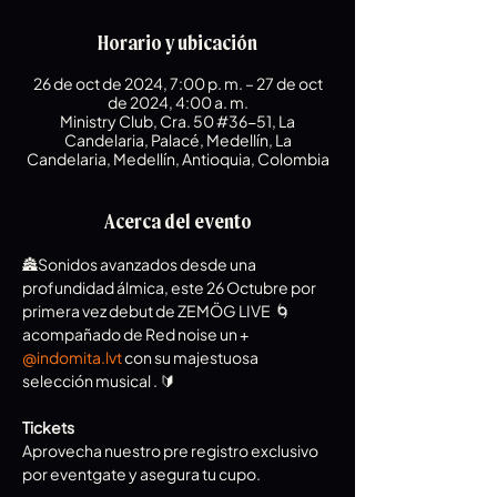
Horario y ubicación
26 de oct de 2024, 7:00 p. m. – 27 de oct
de 2024, 4:00 a. m.
Ministry Club, Cra. 50 #36-51, La
Candelaria, Palacé, Medellín, La
Candelaria, Medellín, Antioquia, Colombia
Acerca del evento
🏯Sonidos avanzados desde una 
profundidad álmica, este 26 Octubre por 
primera vez debut de ZEMÖG LIVE  🌀 
acompañado de Red noise un + 
@indomita.lvt
 con su majestuosa 
selección musical . 🔰
Tickets
Aprovecha nuestro pre registro exclusivo 
por eventgate y asegura tu cupo. 