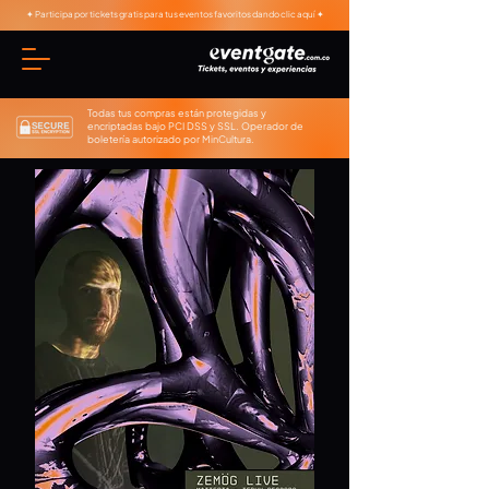
✦ Participa por tickets gratis para tus eventos favoritos dando clic aquí ✦
Todas tus compras están protegidas y
encriptadas bajo PCI DSS y SSL. Operador de
boletería autorizado por MinCultura.