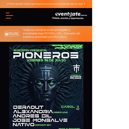
✦ Participa por tickets gratis para tus eventos favoritos dando clic aquí ✦
Todas tus compras están protegidas y
encriptadas bajo PCI DSS y SSL. Operador de
boletería autorizado por MinCultura.