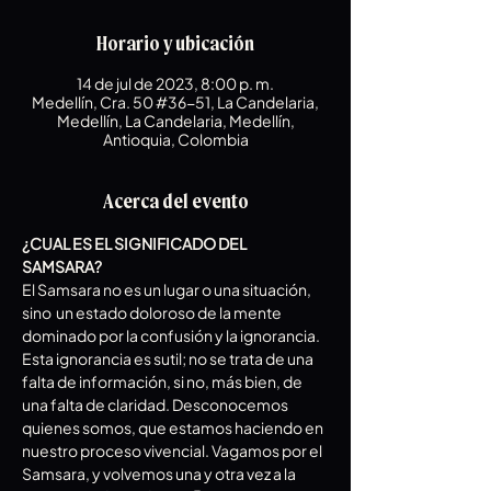
Horario y ubicación
14 de jul de 2023, 8:00 p. m.
Medellín, Cra. 50 #36-51, La Candelaria,
Medellín, La Candelaria, Medellín,
Antioquia, Colombia
Acerca del evento
¿CUAL ES EL SIGNIFICADO DEL 
SAMSARA? 
El Samsara no es un lugar o una situación, 
sino  un estado doloroso de la mente 
dominado por la confusión y la ignorancia. 
Esta ignorancia es sutil; no se trata de una 
falta de información, si no, más bien, de 
una falta de claridad. Desconocemos 
quienes somos, que estamos haciendo en 
nuestro proceso vivencial. Vagamos por el 
Samsara, y volvemos una y otra vez a la 