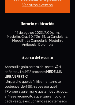
Ver otros eventos
Horario y ubicación
19 de ago de 2023, 7:00 p. m.
Medellín, Cra. 50 #36-51, La Candelaria,
Medellín, La Candelaria, Medellín,
Antioquia, Colombia
Acerca del evento
Ahora si llegó la cereza del pastel 🍒 si 
señores… La 4912 presenta 
MEDELLIN 
URBAN FEST 🎧
¡Un parche que definitivamente no te 
podes perder! 💃🏼¿sabes por qué? 
❔Porque a quien no le gustan los clásicos… 
ah? ese recuerdito aquel que emociona 
cada vez que escuchamos esos temazos 