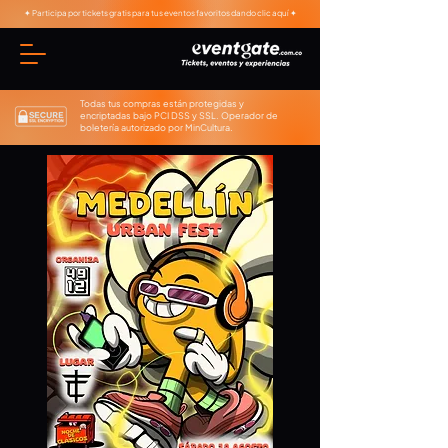
✦ Participa por tickets gratis para tus eventos favoritos dando clic aquí ✦
Todas tus compras están protegidas y
encriptadas bajo PCI DSS y SSL. Operador de
boletería autorizado por MinCultura.