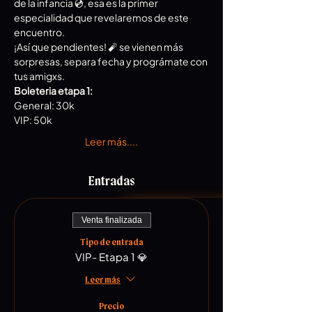
de la infancia 💿, esa es la primer 
especialidad que revelaremos de este 
encuentro.
¡Así que pendientes! 🧨 se vienen más 
sorpresas, separa fecha y prográmate con 
tus amigxs.
Boleteria etapa 1:
General: 30k
VIP: 50k
Leer más....
Entradas
Venta finalizada
Tipo de entrada
VIP- Etapa 1 💎
Leer más
Precio