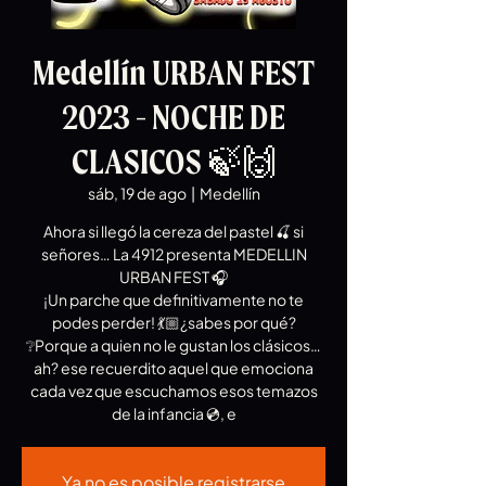
Medellín URBAN FEST
2023 - NOCHE DE
CLASICOS 🍃🙌
sáb, 19 de ago
  |  
Medellín
Ahora si llegó la cereza del pastel 🍒 si
señores… La 4912 presenta MEDELLIN
URBAN FEST 🎧
¡Un parche que definitivamente no te
podes perder! 💃🏼¿sabes por qué?
❔Porque a quien no le gustan los clásicos…
ah? ese recuerdito aquel que emociona
cada vez que escuchamos esos temazos
de la infancia 💿, e
Ya no es posible registrarse