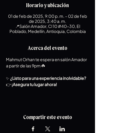
Horario y ubicación
01 de feb de 2025, 9:00 p. m. – 02 de feb
de 2025, 3:40 a. m.
📍Salón Amador, Cl 10 #40-30, El
Poblado, Medellín, Antioquia, Colombia
Acerca del evento
Mahmut Orhan te espera en salón Amador 
a partir de las 9pm ☘️
✨ 
¿Listo para una experiencia inolvidable?
👉 
¡Asegura tu lugar ahora!
Compartir este evento