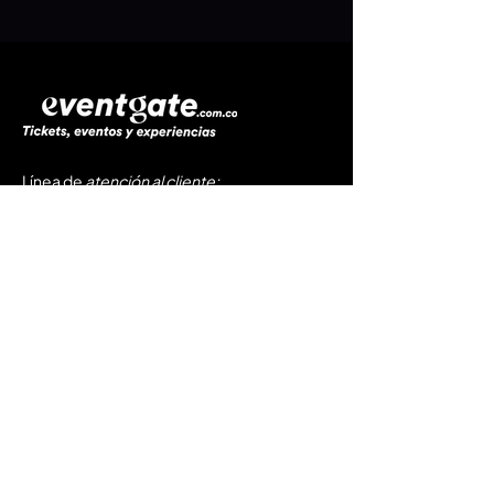
Línea de
atención al cliente
:
​☎️
+57 (304) 347 8857
☎️
+57 (321) 803 5762
📩
soporte@eventgate.com.co
Servicios
Próximos eventos
Registra tu evento
Preguntas Frecuentes
Políticas de Privacidad