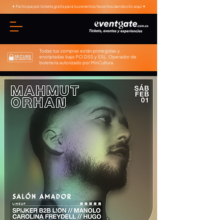
✦ Participa por tickets gratis para tus eventos favoritos dando clic aquí ✦
Todas tus compras están protegidas y
encriptadas bajo PCI DSS y SSL. Operador de
boletería autorizado por MinCultura.