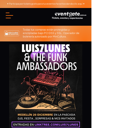
✦ Participa por tickets gratis para tus eventos favoritos dando clic aquí ✦
Todas tus compras están protegidas y
encriptadas bajo PCI DSS y SSL. Operador de
boletería autorizado por MinCultura.