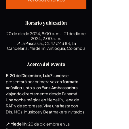
Horario y ubicación
20 de dic de 2024, 9:00 p. m. – 21 de dic de
2024, 2:00 a. m.
📍La Pascasia., Cl. 47 #43 88, La
Candelaria, Medellín, Antioquia, Colombia
Acerca del evento
El 20 de Diciembre, Luis7Lunes
 se 
presentará por primera vez en 
formato 
acústico
 junto a los 
Funk Ambassadors
viajando directamente desde Panamá. 
Una noche mágica en Medellín, llena de 
RAP y de sorpresas. Vive una fiesta con 
DJs, MCs, Músicos y Beatmakers invitados.
📍 Medellín: 
20 de diciembre en La 