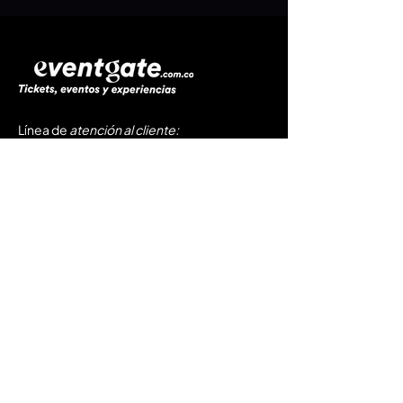
Línea de
atención al cliente
:
​☎️
+57 (304) 347 8857
☎️
+57 (321) 803 5762
📩
soporte@eventgate.com.co
Servicios
Próximos eventos
Registra tu evento
Preguntas Frecuentes
Políticas de Privacidad
Tratamiento de Datos