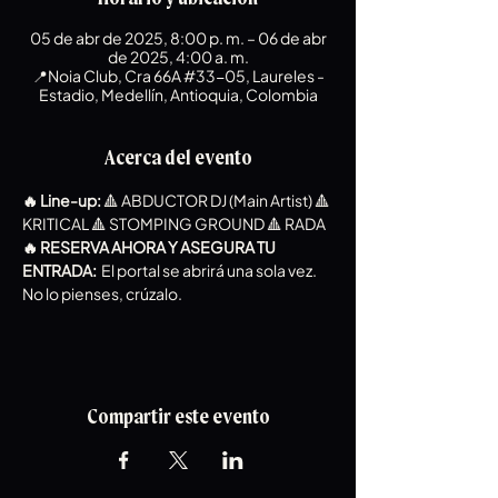
05 de abr de 2025, 8:00 p. m. – 06 de abr
de 2025, 4:00 a. m.
📍Noia Club, Cra 66A #33-05, Laureles -
Estadio, Medellín, Antioquia, Colombia
Acerca del evento
🔥 Line-up:
 🔺 ABDUCTOR DJ (Main Artist) 🔺 
KRITICAL 🔺 STOMPING GROUND 🔺 RADA  
🔥 RESERVA AHORA Y ASEGURA TU 
ENTRADA:  
El portal se abrirá una sola vez. 
No lo pienses, crúzalo.
Compartir este evento