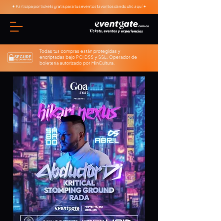
✦ Participa por tickets gratis para tus eventos favoritos dando clic aquí ✦
Todas tus compras están protegidas y
encriptadas bajo PCI DSS y SSL. Operador de
boletería autorizado por MinCultura.