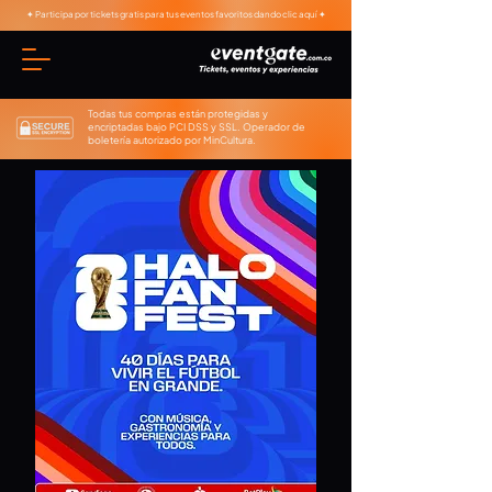
✦ Participa por tickets gratis para tus eventos favoritos dando clic aquí ✦
Todas tus compras están protegidas y
encriptadas bajo PCI DSS y SSL. Operador de
boletería autorizado por MinCultura.