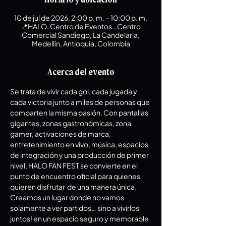
10 de jul de 2026, 2:00 p. m. – 10:00 p. m.
📍HALO, Centro de Eventos., Centro
Comercial Sandiego, La Candelaria,
Medellín, Antioquia, Colombia
Acerca del evento
Se trata de vivir cada gol, cada jugada y 
cada victoria junto a miles de personas que 
comparten la misma pasión. Con pantallas 
gigantes, zonas gastronómicas, zona 
gamer, activaciones de marca, 
entretenimiento en vivo, música, espacios 
de integración y una producción de primer 
nivel, HALO FAN FEST se convierte en el 
punto de encuentro oficial para quienes 
quieren disfrutar  de una manera única.  
Creamos un lugar donde no vamos 
solamente a ver partidos… sino a vivirlos 
juntos! en un espacio seguro y memorable  