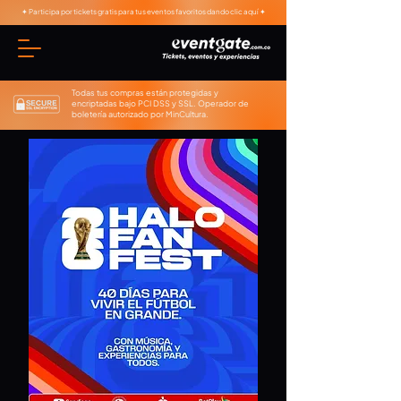
✦ Participa por tickets gratis para tus eventos favoritos dando clic aquí ✦
Todas tus compras están protegidas y
encriptadas bajo PCI DSS y SSL. Operador de
boletería autorizado por MinCultura.