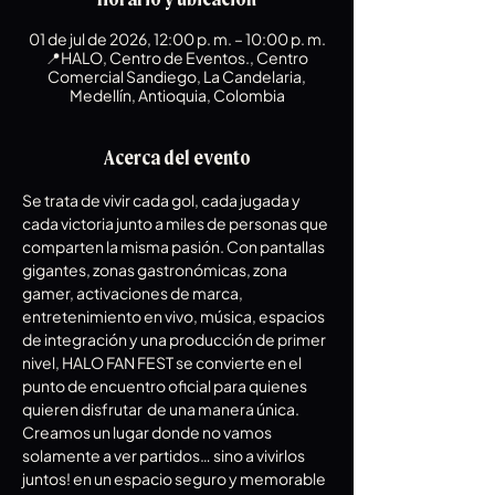
01 de jul de 2026, 12:00 p. m. – 10:00 p. m.
📍HALO, Centro de Eventos., Centro
Comercial Sandiego, La Candelaria,
Medellín, Antioquia, Colombia
Acerca del evento
Se trata de vivir cada gol, cada jugada y 
cada victoria junto a miles de personas que 
comparten la misma pasión. Con pantallas 
gigantes, zonas gastronómicas, zona 
gamer, activaciones de marca, 
entretenimiento en vivo, música, espacios 
de integración y una producción de primer 
nivel, HALO FAN FEST se convierte en el 
punto de encuentro oficial para quienes 
quieren disfrutar  de una manera única.  
Creamos un lugar donde no vamos 
solamente a ver partidos… sino a vivirlos 
juntos! en un espacio seguro y memorable  