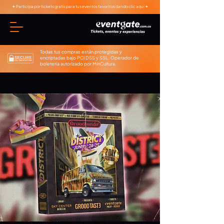
✦ Participa por tickets gratis para tus eventos favoritos dando clic aquí ✦
Todas tus compras están protegidas y
encriptadas bajo PCI DSS y SSL. Operador de
boletería autorizado por MinCultura.