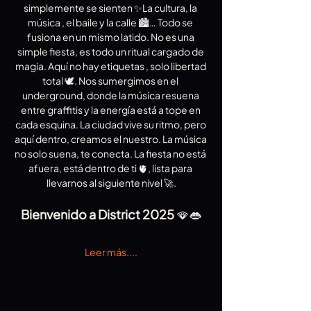
simplemente se sienten ✨La cultura, la 
música , el baile y la calle 🏙️… Todo se 
fusiona en un mismo latido. No es una 
simple fiesta, es todo un ritual cargado de 
magia. Aquí no hay etiquetas , solo libertad 
total 🕊️. Nos sumergimos en el 
underground, donde la música resuena 
entre graffitis y la energía está a tope en 
cada esquina. La ciudad vive su ritmo, pero 
aquí dentro, creamos el nuestro. La música 
no solo suena, te conecta. La fiesta no está 
afuera, está dentro de ti 🫀, lista para 
llevarnos al siguiente nivel 🚀.
Bienvenido a District 2025 
🪭👄
Leer más....