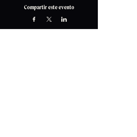
Compartir este evento
Línea de
atención al cliente
:
​☎️
+57 (304) 347 8857
☎️
+57 (321) 803 5762
📩
soporte@eventgate.com.co
Servicios
Próximos eventos