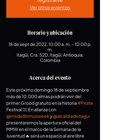
Ver otros eventos
Horario y ubicación
18 de sept de 2022, 10:00 a. m. – 10:00 p.
m.
Itagüi, Cra. 52D, Itagüi, Antioquia,
Colombia
Acerca del evento
Este próximo domingo 18 de septiembre 
más de 10.000 almas podrán vivir del 
primer Grood gratuito en la historia 
#Pirate
Festival 🏴‍☠️ En alianza con 
@medellinmusiweek
 y 
@alcaldiadeitagui
presentaremos la apertura oficial del 
MMW en el marco de la Semana de la 
Juventud 🔥 será un espacio al aire libre 