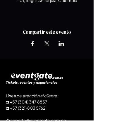
– 01, Itagüi, Antioquia, Colombia
Compartir este evento
Línea de
atención al cliente
:
​☎️
+57 (304) 347 8857
☎️
+57 (321) 803 5762
📩
soporte@eventgate.com.co