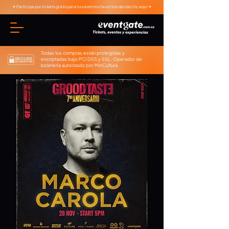
✦ Participa por tickets gratis para tus eventos favoritos dando clic aquí ✦
Todas tus compras están protegidas y
encriptadas bajo PCI DSS y SSL. Operador de
boletería autorizado por MinCultura.