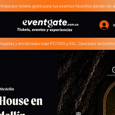
ticipa por tickets gratis para tus eventos favoritos dando clic 
I
egidas y encriptadas bajo PCI DSS y SSL. Operador de boleter
 Medellín
 House en