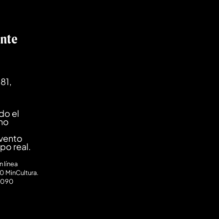
ente
81,
do el
ano
evento
mpo real.
 línea
0 MinCultura.
0090