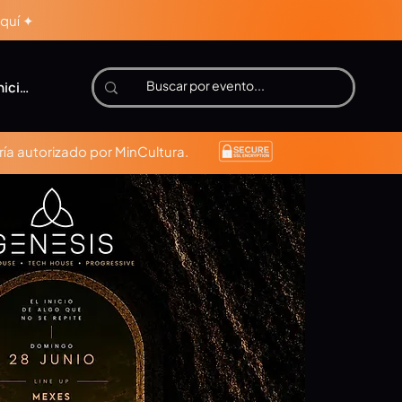
aquí ✦
niciar sesión
ía autorizado por MinCultura.