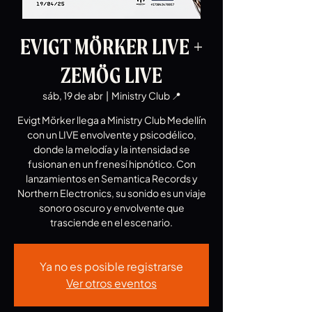
EVIGT MÖRKER LIVE +
ZEMÖG LIVE
sáb, 19 de abr
  |  
Ministry Club 📍
Evigt Mörker llega a Ministry Club Medellín
con un LIVE envolvente y psicodélico,
donde la melodía y la intensidad se
fusionan en un frenesí hipnótico. Con
lanzamientos en Semantica Records y
Northern Electronics, su sonido es un viaje
sonoro oscuro y envolvente que
trasciende en el escenario.
Ya no es posible registrarse
Ver otros eventos