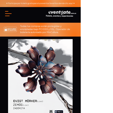
✦ Participa por tickets gratis para tus eventos favoritos dando clic aquí ✦
Todas tus compras están protegidas y
encriptadas bajo PCI DSS y SSL. Operador de
boletería autorizado por MinCultura.