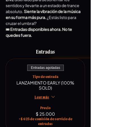
sentidos y llevarte a un estado de trance 
absoluto. 
Siente la vibración de la música 
en su forma más pura.
 ¿Estás listo para 
cruzar el umbral?
🎟️ 
Entradas disponibles ahora. No te 
quedes fuera.
Entradas
Entradas agotadas
Tipo de entrada
LANZAMIENTO EARLY (100%
SOLD)
Leer más
Precio
$ 25.000
+$ 625 de comisión de servicio de
entradas