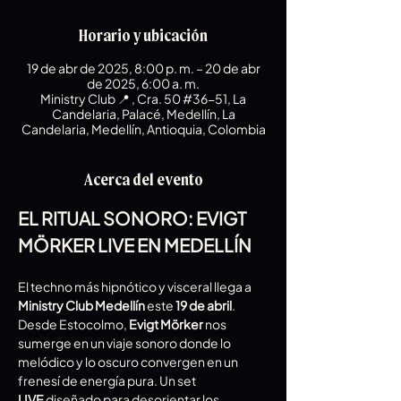
Horario y ubicación
19 de abr de 2025, 8:00 p. m. – 20 de abr
de 2025, 6:00 a. m.
Ministry Club 📍 , Cra. 50 #36-51, La
Candelaria, Palacé, Medellín, La
Candelaria, Medellín, Antioquia, Colombia
Acerca del evento
EL RITUAL SONORO: EVIGT 
MÖRKER LIVE EN MEDELLÍN
El techno más hipnótico y visceral llega a 
Ministry Club Medellín
 este 
19 de abril
. 
Desde Estocolmo, 
Evigt Mörker
 nos 
sumerge en un viaje sonoro donde lo 
melódico y lo oscuro convergen en un 
frenesí de energía pura. Un set 
LIVE
 diseñado para desorientar los 