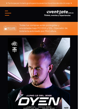
✦ Participa por tickets gratis para tus eventos favoritos dando clic aquí ✦
Todas tus compras están protegidas y
encriptadas bajo PCI DSS y SSL. Operador de
boletería autorizado por MinCultura.