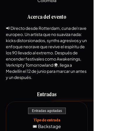
Colombia
Acerca del evento
📢 Directo desde Rotterdam, cuna del rave 
europeo. Un artista que no suaviza nada: 
kicks distorsionados, synths agresivos y un 
enfoque neorave que revive el espíritu de 
los 90 llevado al extremo. Después de 
encender festivales como Awakenings, 
Verknipt y Tomorrowland 🌍, llega a 
Medellín el 12 de junio para marcar un antes 
y un después.
Entradas
Entradas agotadas
Tipo de entrada
🎟️ Backstage