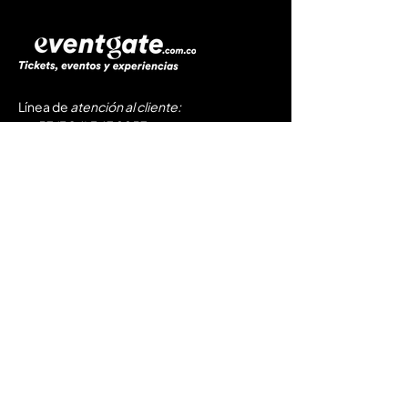
Línea de
atención al cliente
:
​☎️
+57 (304) 347 8857
☎️
+57 (321) 803 5762
📩
soporte@eventgate.com.co
Servicios
Próximos eventos
Registra tu evento
Preguntas Frecuentes
Políticas de Privacidad
Tratamiento de Datos
Términos y Condiciones