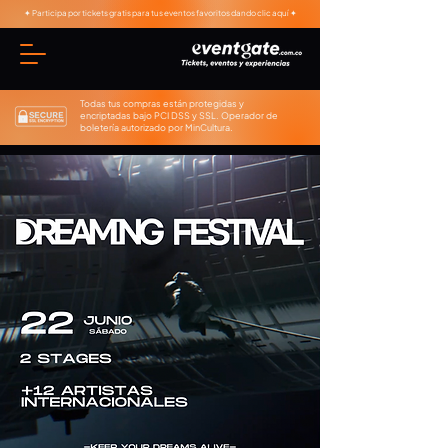
✦ Participa por tickets gratis para tus eventos favoritos dando clic aquí ✦
Todas tus compras están protegidas y
encriptadas bajo PCI DSS y SSL. Operador de
boletería autorizado por MinCultura.