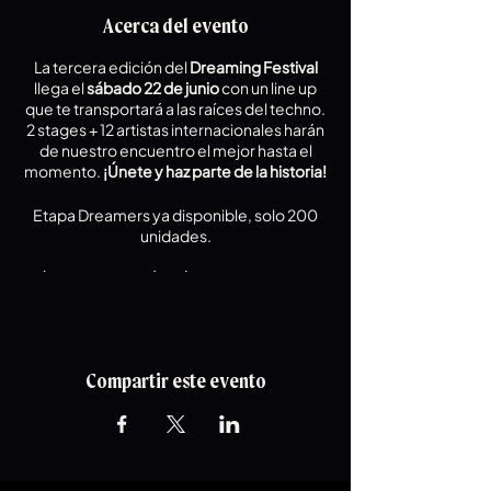
Acerca del evento
La tercera edición del
Dreaming Festival
llega el
sábado 22 de junio
con un line up
que te transportará a las raíces del techno.
2 stages + 12 artistas internacionales harán
de nuestro encuentro el mejor hasta el
momento.
¡Únete y haz parte de la historia!
Etapa Dreamers ya disponible, solo 200
unidades.
MÁS INFORMACIÓN VÍA WHATS APP: (+57)
310 592 6600
Compartir este evento