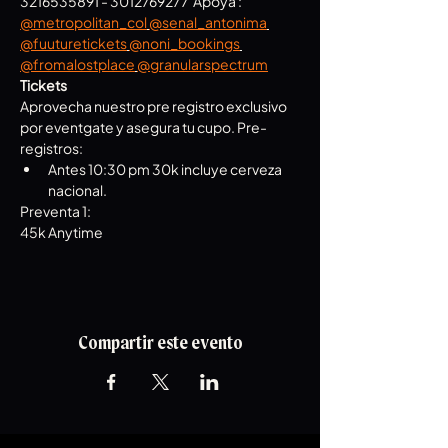
3216535891 - 3012769277  Apoya : 
@metropolitan_col
@senal_antonima
@fuuturetickets
@noni_bookings
@fromalostplace
@granularspectrum
Tickets
Aprovecha nuestro pre registro exclusivo 
por eventgate y asegura tu cupo. Pre-
registros:
Antes 10:30 pm 30k incluye cerveza 
nacional.
Preventa 1:
45k Anytime
Compartir este evento