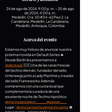
24 de ago de 2024, 9:00 p. m. – 25 de ago
de 2024, 4:00 a. m.
Medellín, Cra. 50 #34-62 Piso 2, La
Candelaria, Medellín, La Candelaria,
Medellín, Antioquia, Colombia
Acerca del evento
Estamos muy felices de anunciar nuestra 
próxima movida en Default Series 🔥 
Desde Berlín les presentamos a 
@deckauk
 🇩🇪 Una de las caras frescas 
del techno Alemán, fundador del sello 
Unterwegs junto a Lady Machine y creador 
del sello Frameworks.Además 
contaremos con una cuota local que 
complementa la curaduría de una 
excelente noche de Techno hipnótico: 
@merinozed
@leoj_____
@sepian___
Lugar : 
@cincuentacincuentacincuenta
  ☎️ 