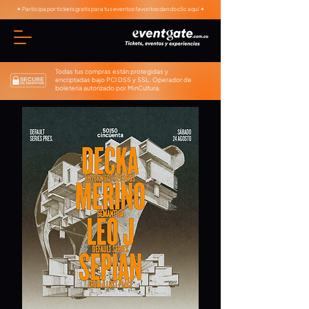
✦ Participa por tickets gratis para tus eventos favoritos dando clic aquí ✦
Todas tus compras están protegidas y
encriptadas bajo PCI DSS y SSL. Operador de
boletería autorizado por MinCultura.