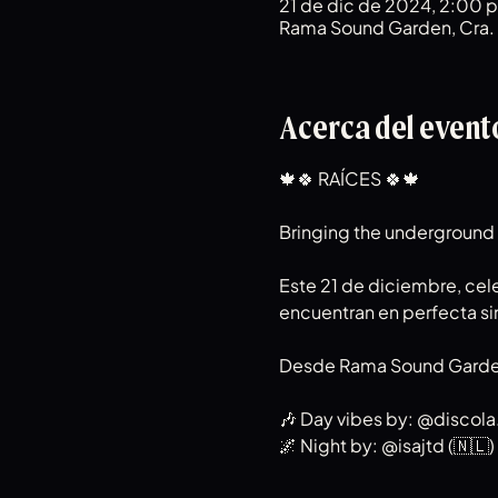
21 de dic de 2024, 2:00 p
Rama Sound Garden, Cra. 4
Acerca del event
🍁🍀 RAÍCES 🍀🍁
Bringing the underground 
Este 21 de diciembre, cele
encuentran en perfecta si
Desde Rama Sound Garden ,
🎶 Day vibes by: @discola
🌌 Night by: @isajtd (🇳