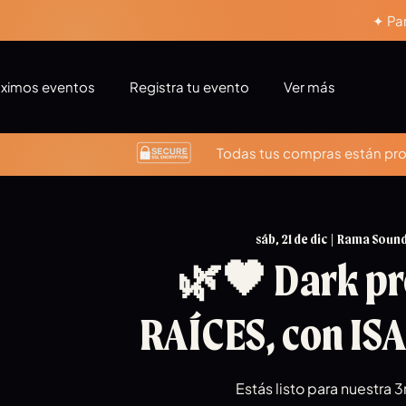
✦ Par
óximos eventos
Registra tu evento
Ver más
Todas tus compras están prot
sáb, 21 de dic
  |  
Rama Sound
🌿🖤 Dark pr
RAÍCES, con IS
Estás listo para nuestra 