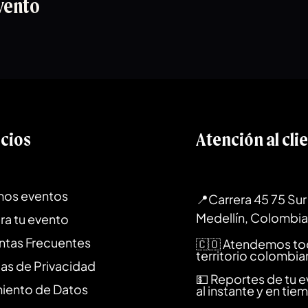
vento
icios
Atención al cli
mos eventos
📍Carrera 45 75 Sur 
Medellín, Colombia
ra tu evento
ntas Frecuentes
🇨🇴 Atendemos to
territorio colombi
cas de Privacidad
💵 Reportes de tu 
miento de Datos
al instante y en tie