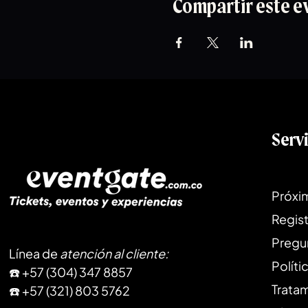
Compartir este e
Serv
Próxi
Regist
Pregu
Línea de
atención al cliente
:
Políti
​☎️ +57 (304) 347 8857
Trata
☎️ +57 (321) 803 5762