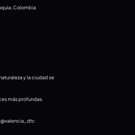
ioquia, Colombia
aturaleza y la ciudad se 
íces más profundas.
 @valencia_dtc 