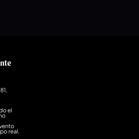
ente
81,
do el
ano
evento
mpo real.