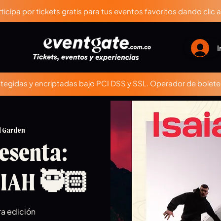
ticipa por tickets gratis para tus eventos favoritos dando clic 
I
egidas y encriptadas bajo PCI DSS y SSL. Operador de boleter
 Garden
esenta:
AIAH 🥷🏻
3ra edición