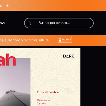
aquí ✦
niciar sesión
ía autorizado por MinCultura.