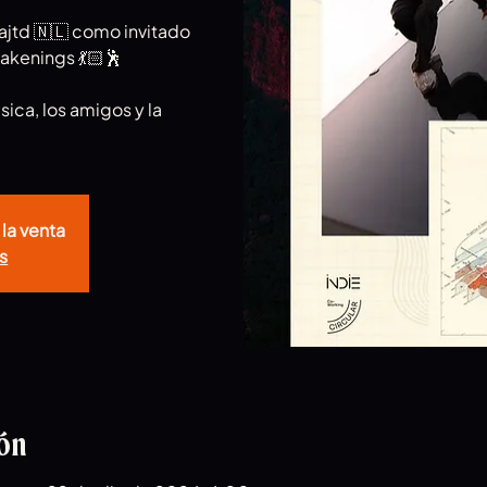
ajtd 🇳🇱 como invitado
akenings 💃🏻🕺
ica, los amigos y la
 la venta
s
ión