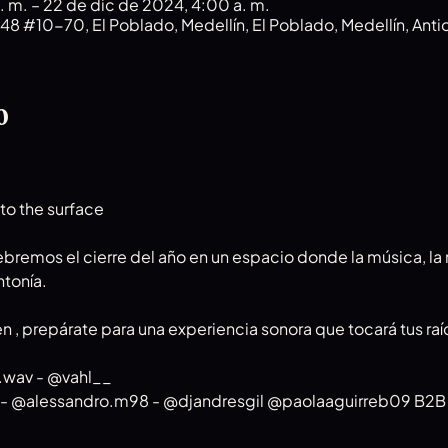
. m. – 22 de dic de 2024, 4:00 a. m.
8 #10-70, El Poblado, Medellín, El Poblado, Medellín, Ant
o
to the surface 
bremos el cierre del año en un espacio donde la música, la n
ntonía.
 prepárate para una experiencia sonora que tocará tus ra
.wav - @vahl__ 
🇱) - @alessandro.m98 - @djandresgil @paolaaguirreb09 B2B