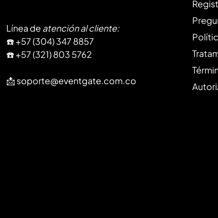
Regist
Pregu
Línea de
atención al cliente
:
Políti
​☎️ +57 (304) 347 8857
Trata
☎️ +57 (321) 803 5762
Térmi
📩
soporte@eventgate.com.co
Autori