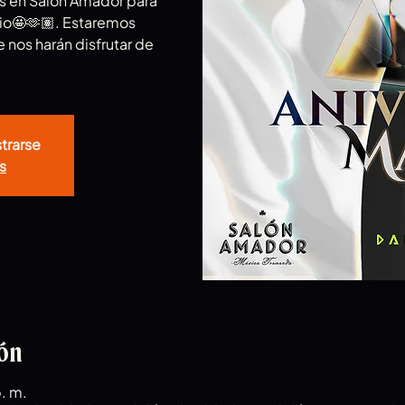
es en Salón Amador para
rio🤩🫶🏽. Estaremos
nos harán disfrutar de
!
strarse
s
ión
. m.