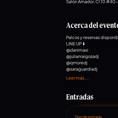
Salón Amador, Cl 10 #40-3
Acerca del event
Palcos y reservas disponi
LINE UP ⬇️
@danimasi
@julianraigozadj
@qmoredj
@saraguardiadj
Leer más....
Entradas
Tipo de entrada