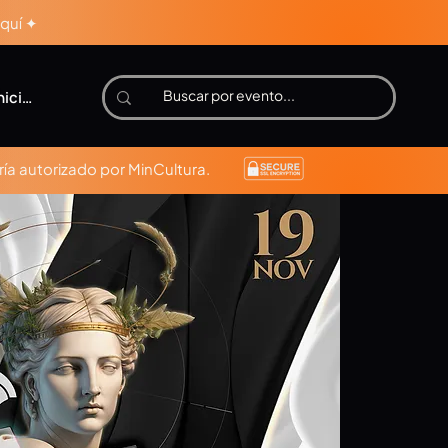
aquí ✦
niciar sesión
ía autorizado por MinCultura.