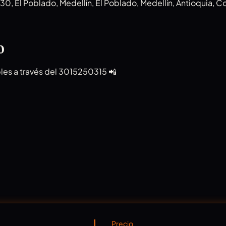
0, El Poblado, Medellín, El Poblado, Medellín, Antioquia, 
o
bles a través del 3015250315 📲
Precio