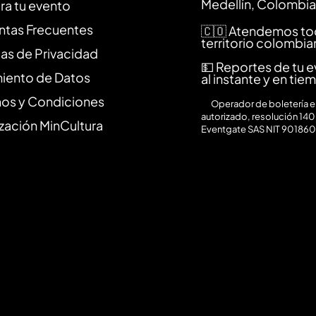
Medellín, Colombia
ra tu evento
ntas Frecuentes
🇨🇴 Atendemos to
territorio colombi
cas de Privacidad
💵 Reportes de tu 
miento de Datos
al instante y en tie
nos y Condiciones
⚙️
Operador de boletería en
autorizado, resolución 140
zación MinCultura
Eventgate SAS NIT 90186