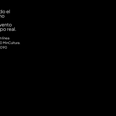
do el
ano
evento
mpo real.
 línea
0 MinCultura.
0090