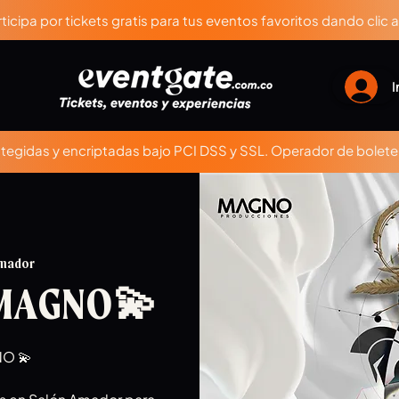
ticipa por tickets gratis para tus eventos favoritos dando clic 
I
egidas y encriptadas bajo PCI DSS y SSL. Operador de boleter
Amador
 MAGNO💫
O 💫