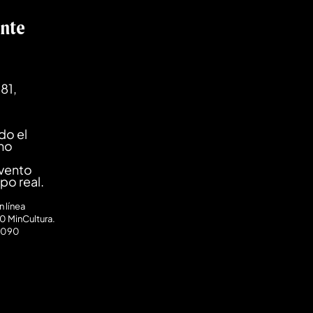
ente
81,
do el
ano
evento
mpo real.
 línea
0 MinCultura.
0090