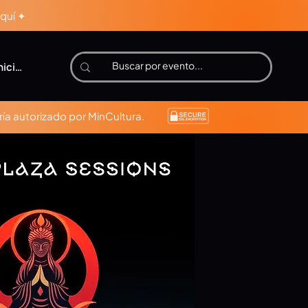
aquí ✦
niciar sesión
ía autorizado por MinCultura.