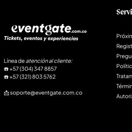
Serv
Próxi
Regist
Pregu
Línea de
atención al cliente
:
Políti
​☎️ +57 (304) 347 8857
Trata
☎️ +57 (321) 803 5762
Térmi
📩
soporte@eventgate.com.co
Autori