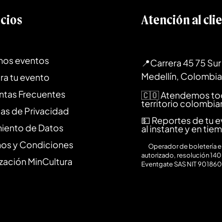
icios
Atención al cli
mos eventos
📍Carrera 45 75 Sur 
Medellín, Colombia
ra tu evento
ntas Frecuentes
🇨🇴 Atendemos to
territorio colombi
cas de Privacidad
💵 Reportes de tu 
miento de Datos
al instante y en tie
nos y Condiciones
⚙️
Operador de boletería en
autorizado, resolución 140
zación MinCultura
Eventgate SAS NIT 90186