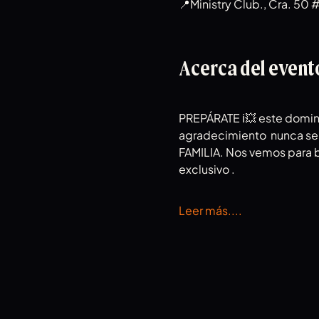
📍Ministry Club., Cra. 50 
Acerca del event
PREPÁRATE ℹ️💥 este domin
agradecimiento  nunca se 
FAMILIA. Nos vemos para ba
exclusivo .
Leer más....