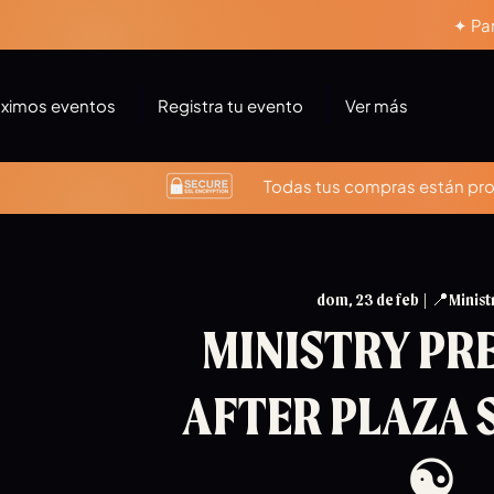
✦ Par
óximos eventos
Registra tu evento
Ver más
Todas tus compras están prot
dom, 23 de feb
  |  
📍Minist
MINISTRY PRE
AFTER PLAZA 
☯︎