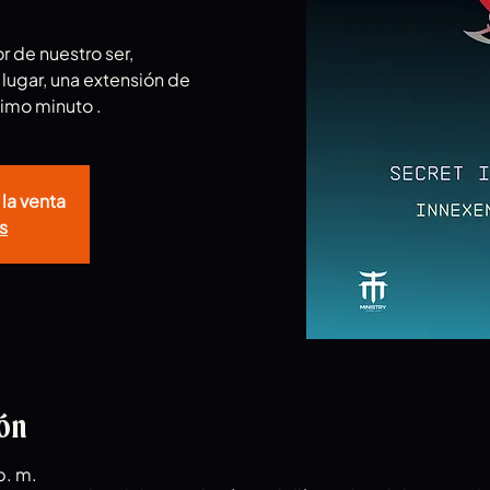
 de nuestro ser,
 lugar, una extensión de
timo minuto .
 la venta
s
ión
p. m.