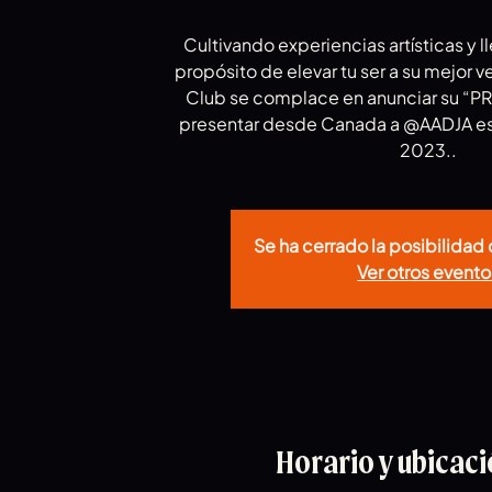
Cultivando experiencias artísticas y l
propósito de elevar tu ser a su mejor v
Club se complace en anunciar su “P
presentar desde Canada a @AADJA es
2023..
Se ha cerrado la posibilidad 
Ver otros evento
Horario y ubicac