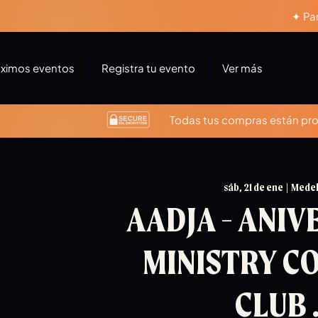
✦ Par
óximos eventos
Registra tu evento
Ver más
Todas tus compras están prot
sáb, 21 de ene
  |  
Medel
AADJA - ANIV
MINISTRY C
CLUB 