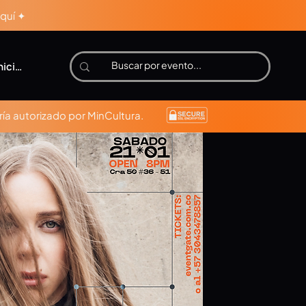
aquí ✦
niciar sesión
ía autorizado por MinCultura.