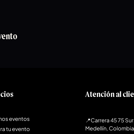
vento
icios
Atención al cli
mos eventos
📍Carrera 45 75 Sur 
Medellín, Colombia
ra tu evento