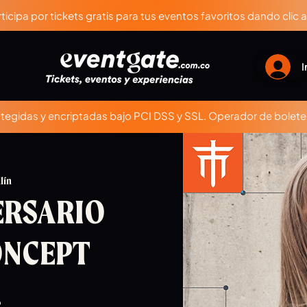
ticipa por tickets gratis para tus eventos favoritos dando clic 
I
egidas y encriptadas bajo PCI DSS y SSL. Operador de boleter
lín
ERSARIO
ONCEPT
.