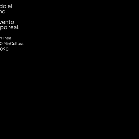
do el
ano
evento
mpo real.
 línea
0 MinCultura.
0090