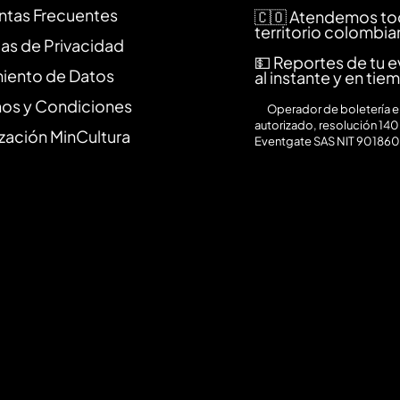
ntas Frecuentes
🇨🇴 Atendemos to
territorio colombi
cas de Privacidad
💵 Reportes de tu 
miento de Datos
al instante y en tie
nos y Condiciones
⚙️
Operador de boletería en
autorizado, resolución 140
zación MinCultura
Eventgate SAS NIT 90186