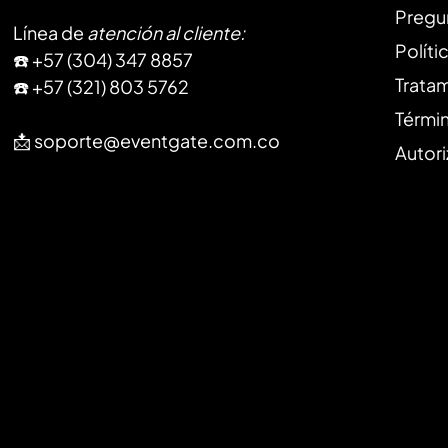
Pregu
Línea de
atención al cliente
:
Políti
​☎️ +57 (304) 347 8857
Trata
☎️ +57 (321) 803 5762
Térmi
📩
soporte@eventgate.com.co
Autori