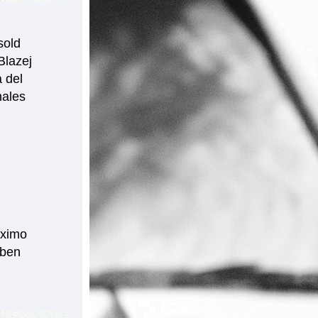
old 
lazej 
del 
ales 
ximo 
ben 