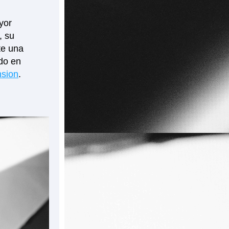
yor 
 su 
e una 
o en 
nsion
. 