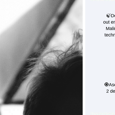
🍃De
out e
Mali
techn
🧿Ase
2 de