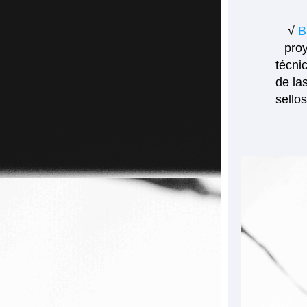
√ 
B
proy
técni
de la
sello