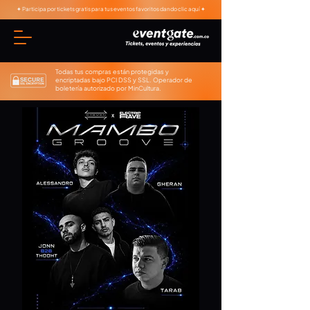
✦ Participa por tickets gratis para tus eventos favoritos dando clic aquí ✦
Todas tus compras están protegidas y
encriptadas bajo PCI DSS y SSL. Operador de
boletería autorizado por MinCultura.