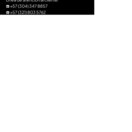
​☎️
+57 (304) 347 8857
☎️
+57 (321) 803 5762
📩
soporte@eventgate.com.co
Servicios
Próximos eventos
Registra tu evento
Preguntas Frecuentes
Políticas de Privacidad
Tratamiento de Datos
Términos y Condiciones
Autorización MinCultura
Atención al cliente
📍Carrera 45 75 Sur 81, Medellín, Colombia