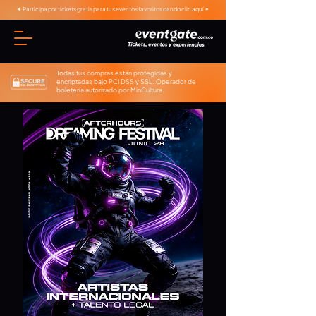
✦ Participa por tickets gratis para tus eventos favoritos dando clic aquí ✦
Todas tus compras están protegidas y
encriptadas bajo PCI DSS y SSL. Operador de
boletería autorizado por MinCultura.